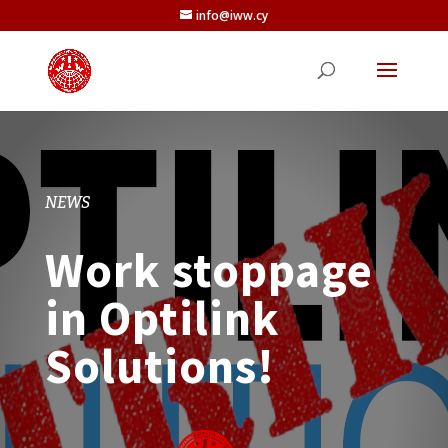
info@iww.cy
NEWS
Work stoppage
in Optilink
Solutions!