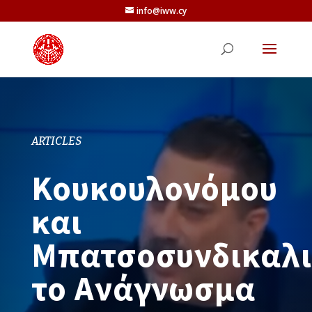
info@iww.cy
ARTICLES
Κουκουλονόμου
και
Μπατσοσυνδικαλ
το Ανάγνωσμα