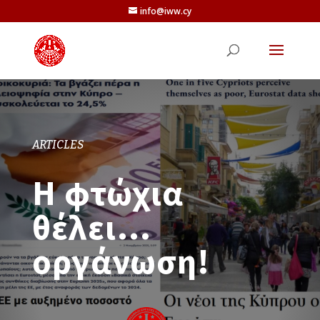
info@iww.cy
ARTICLES
Η φτώχια
θέλει…
οργάνωση!