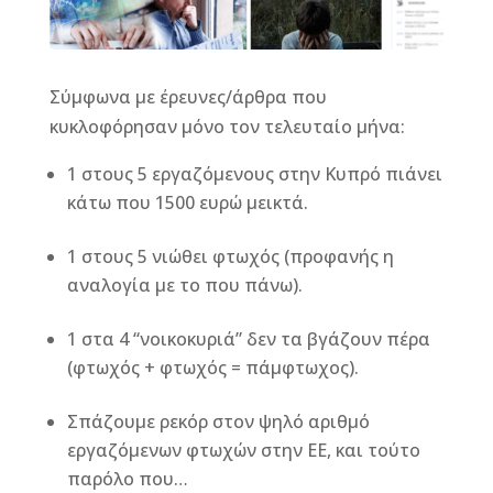
Σύμφωνα με έρευνες/άρθρα που
κυκλοφόρησαν μόνο τον τελευταίο μήνα:
1 στους 5 εργαζόμενους στην Κυπρό πιάνει
κάτω που 1500 ευρώ μεικτά.
1 στους 5 νιώθει φτωχός (προφανής η
αναλογία με το που πάνω).
1 στα 4 “νοικοκυριά” δεν τα βγάζουν πέρα
(φτωχός + φτωχός = πάμφτωχος).
Σπάζουμε ρεκόρ στον ψηλό αριθμό
εργαζόμενων φτωχών στην ΕΕ, και τούτο
παρόλο που…